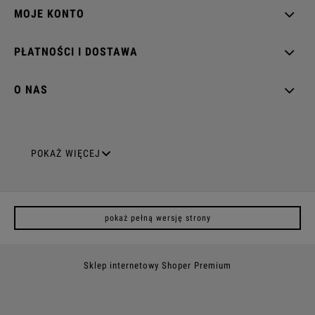
MOJE KONTO
PŁATNOŚCI I DOSTAWA
O NAS
GNIAZDA ELEKTRYCZNE
POKAŻ WIĘCEJ
Gniazda pojedyncze
pokaż pełną wersję strony
Gniazda podwójne z uziemieniem
Gniazda potrójne
Sklep internetowy Shoper Premium
Gniazda poczwórne