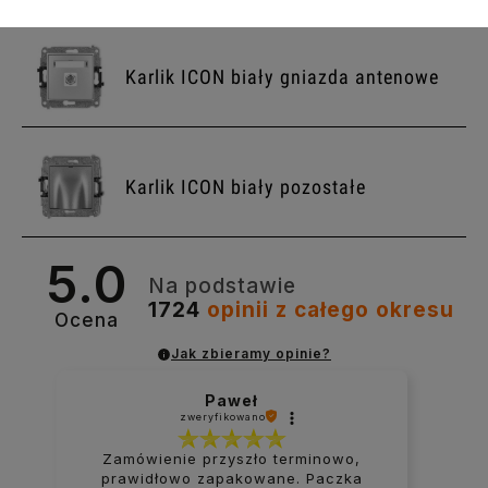
Karlik ICON biały gniazda antenowe
Karlik ICON biały pozostałe
5.0
Na podstawie
1724
opinii
z całego okresu
Ocena
Jak zbieramy opinie?
Paweł
zweryfikowano
Zamówienie przyszło terminowo,
prawidłowo zapakowane. Paczka