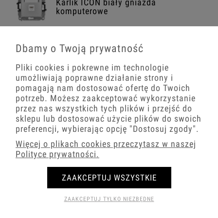
Karlik ICON biały gniazda
komputerowe
Dbamy o Twoją prywatność
Karlik ICON biały Gniazda
multimedialne
Pliki cookies i pokrewne im technologie
umożliwiają poprawne działanie strony i
pomagają nam dostosować ofertę do Twoich
potrzeb. Możesz zaakceptować wykorzystanie
Karlik ICON biały USA
przez nas wszystkich tych plików i przejść do
jednoklawiszowy
sklepu lub dostosować użycie plików do swoich
preferencji, wybierając opcję
"Dostosuj zgody"
.
Więcej o plikach cookies przeczytasz w naszej
Polityce prywatności.
Karlik ICON biały USA dwuklawiszowy
ZAAKCEPTUJ WSZYSTKIE
ZAAKCEPTUJ TYLKO NIEZBĘDNE
Karlik ICON biały ładowarki USB