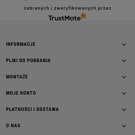
zebranych i zweryfikowanych przez
Karlik ICON USA dwuklawiszowy
INFORMACJE
Karlik ICON ładowarki USB
PLIKI DO POBRANIA
MONTAŻE
Karlik ICON gniazda antenowe
MOJE KONTO
PŁATNOŚCI I DOSTAWA
Karlik ICON pozostałe
O NAS