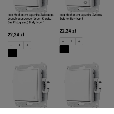
Icon Mechanizm Łącznika Zwiernego,
Icon Mechanizm Łącznika Zwierny
Jednobiegunowego (Jeden Klawisz
Światło Biały Iwp-5
Bez Piktogramu) Biały Iwp-4.1
22,24 zł
22,24 zł
−
+
−
+
Icon Mechanizm Łącznika
Icon Mechanizm Łącznika
Krzyżowego Biały Iwp-6
Krzyżowego (Jeden Klawisz Bez