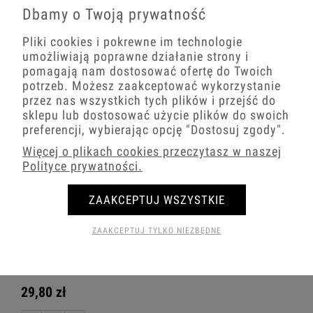
Piktogramu) Biały Iwp-6.1
Dbamy o Twoją prywatność
33,43 zł
33,43 zł
Pliki cookies i pokrewne im technologie
umożliwiają poprawne działanie strony i
−
+
−
+
pomagają nam dostosować ofertę do Twoich
potrzeb. Możesz zaakceptować wykorzystanie
przez nas wszystkich tych plików i przejść do
sklepu lub dostosować użycie plików do swoich
preferencji, wybierając opcję
"Dostosuj zgody"
.
Więcej o plikach cookies przeczytasz w naszej
Polityce prywatności.
ZAAKCEPTUJ WSZYSTKIE
ZAAKCEPTUJ TYLKO NIEZBĘDNE
Icon Mechanizm Łącznika
Dwubiegunowego Biały Iwp-9
29,80 zł