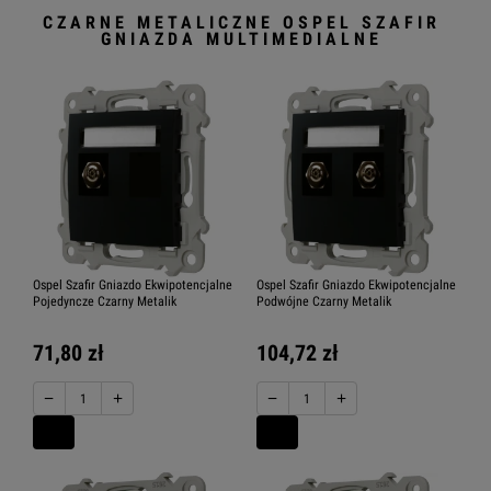
CZARNE METALICZNE OSPEL SZAFIR
GNIAZDA MULTIMEDIALNE
Ospel Szafir Gniazdo Ekwipotencjalne
Ospel Szafir Gniazdo Ekwipotencjalne
Pojedyncze Czarny Metalik
Podwójne Czarny Metalik
71,80 zł
104,72 zł
−
+
−
+