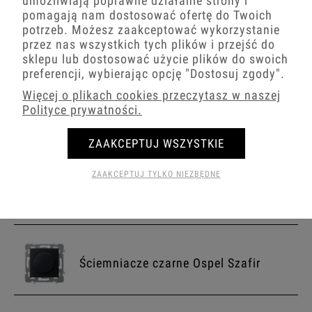
umożliwiają poprawne działanie strony i
18,09 zł
−
+
pomagają nam dostosować ofertę do Twoich
potrzeb. Możesz zaakceptować wykorzystanie
−
+
przez nas wszystkich tych plików i przejść do
sklepu lub dostosować użycie plików do swoich
preferencji, wybierając opcję
"Dostosuj zgody"
.
Więcej o plikach cookies przeczytasz w naszej
Polityce prywatności.
Włączniki czarne Ospel Szafir
ZAAKCEPTUJ WSZYSTKIE
ZAAKCEPTUJ TYLKO NIEZBĘDNE
Włączniki podświetlane czarne Ospel
Szafir
Ściemniacze czarne Ospel Szafir