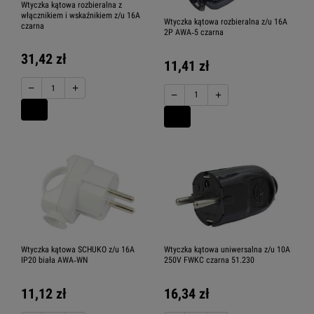
Wtyczka kątowa rozbieralna z
włącznikiem i wskaźnikiem z/u 16A
Wtyczka kątowa rozbieralna z/u 16A
czarna
2P AWA‑5 czarna
31,42 zł
11,41 zł
−
+
−
+
Wtyczka kątowa SCHUKO z/u 16A
Wtyczka kątowa uniwersalna z/u 10A
IP20 biała AWA‑WN
250V FWKC czarna 51.230
11,12 zł
16,34 zł