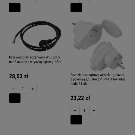
Przewód przyłączeniowy W‑3 3x1,5
mm2 czarny z wtyczką kątową 1,5m
Rozdzielacz kątowy wtyczka‑gniazdo
28,53 zł
z pokrywą z/u 16A 2P IP44 AWA‑WGB
biała 51.35
−
+
23,22 zł
−
+