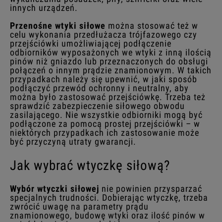
innych urządzeń.
Przenośne wtyki siłowe
można stosować też w
celu wykonania przedłużacza trójfazowego czy
przejściówki umożliwiającej podłączenie
odbiorników wyposażonych we wtyki z inną ilością
pinów niż gniazdo lub przeznaczonych do obsługi
połączeń o innym prądzie znamionowym. W takich
przypadkach należy się upewnić, w jaki sposób
podłączyć przewód ochronny i neutralny, aby
można było zastosować przejściówkę. Trzeba też
sprawdzić zabezpieczenie siłowego obwodu
zasilającego. Nie wszystkie odbiorniki mogą być
podłączone za pomocą prostej przejściówki – w
niektórych przypadkach ich zastosowanie może
być przyczyną utraty gwarancji.
Jak wybrać wtyczkę siłową?
Wybór wtyczki siłowej
nie powinien przysparzać
specjalnych trudności. Dobierając wtyczkę, trzeba
zwrócić uwagę na parametry prądu
znamionowego, budowę wtyki oraz ilość pinów w