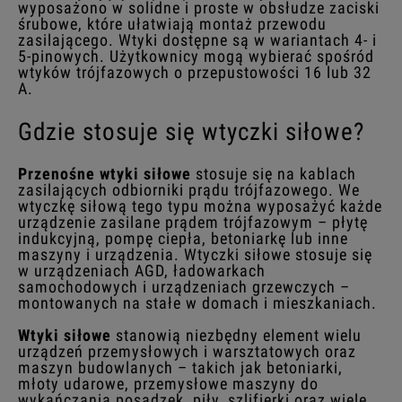
wyposażono w solidne i proste w obsłudze zaciski
śrubowe, które ułatwiają montaż przewodu
zasilającego. Wtyki dostępne są w wariantach 4- i
5-pinowych. Użytkownicy mogą wybierać spośród
wtyków trójfazowych o przepustowości 16 lub 32
A.
Gdzie stosuje się wtyczki siłowe?
Przenośne wtyki siłowe
stosuje się na kablach
zasilających odbiorniki prądu trójfazowego. We
wtyczkę siłową tego typu można wyposażyć każde
urządzenie zasilane prądem trójfazowym – płytę
indukcyjną, pompę ciepła, betoniarkę lub inne
maszyny i urządzenia. Wtyczki siłowe stosuje się
w urządzeniach AGD, ładowarkach
samochodowych i urządzeniach grzewczych –
montowanych na stałe w domach i mieszkaniach.
Wtyki siłowe
stanowią niezbędny element wielu
urządzeń przemysłowych i warsztatowych oraz
maszyn budowlanych – takich jak betoniarki,
młoty udarowe, przemysłowe maszyny do
wykańczania posadzek, piły, szlifierki oraz wiele