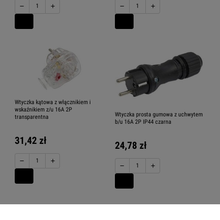
−
+
−
+
Wtyczka kątowa z włącznikiem i
wskaźnikiem z/u 16A 2P
Wtyczka prosta gumowa z uchwytem
transparentna
b/u 16A 2P IP44 czarna
31,42 zł
24,78 zł
−
+
−
+