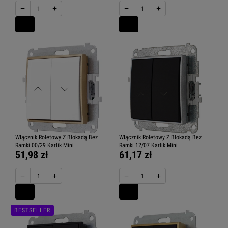
−
+
−
+
Włącznik Roletowy Z Blokadą Bez
Włącznik Roletowy Z Blokadą Bez
Ramki 00/29 Karlik Mini
Ramki 12/07 Karlik Mini
51,98 zł
61,17 zł
−
+
−
+
BESTSELLER