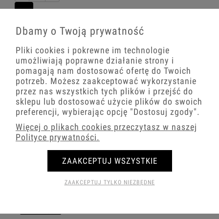
Dbamy o Twoją prywatność
to urządzenie elektryczne
Pliki cookies i pokrewne im technologie
Włącznik żaluzjowy
służące do sterowania roletami, żaluzjami,
umożliwiają poprawne działanie strony i
markizami lub innymi urządzeniami
pomagają nam dostosować ofertę do Twoich
przesłaniającymi światło w oknach. Włącznik
potrzeb. Możesz zaakceptować wykorzystanie
żaluzjowy pozwala na podnoszenie lub
przez nas wszystkich tych plików i przejść do
opuszczanie rolet lub żaluzji, regulowanie ilości
sklepu lub dostosować użycie plików do swoich
światła wpadającego do pomieszczenia. Włącznik
preferencji, wybierając opcję
"Dostosuj zgody"
.
żaluzjowy z blokadą jest często stosowany w
instalacjach które nie posiadają dodatkowego
Więcej o plikach cookies przeczytasz w naszej
sterowania elektronicznego rolet. Blokada pozwala
Polityce prywatności.
uniknąć trzymania wszystkich klawiszy po kolei.
ZAAKCEPTUJ WSZYSTKIE
Włączniki
Gniazda
Ramki
ZAAKCEPTUJ TYLKO NIEZBĘDNE
WŁ. POJEDYNCZY
GN. POJEDYNCZE
R. POJEDYNCZA
WŁ. PODWÓJNY