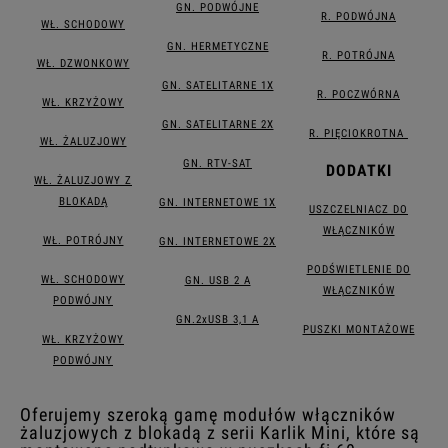
GN. PODWÓJNE
R. PODWÓJNA
WŁ. SCHODOWY
GN. HERMETYCZNE
R. POTRÓJNA
WŁ. DZWONKOWY
GN. SATELITARNE 1X
R. POCZWÓRNA
WŁ. KRZYŻOWY
GN. SATELITARNE 2X
R. PIĘCIOKROTNA
WŁ. ŻALUZJOWY
GN. RTV-SAT
DODATKI
WŁ. ŻALUZJOWY Z
BLOKADĄ
GN. INTERNETOWE 1X
USZCZELNIACZ DO
WŁĄCZNIKÓW
WŁ. POTRÓJNY
GN. INTERNETOWE 2X
PODŚWIETLENIE DO
WŁ. SCHODOWY
GN. USB 2 A
WŁĄCZNIKÓW
PODWÓJNY
GN.2xUSB 3,1 A
PUSZKI MONTAŻOWE
WŁ. KRZYŻOWY
PODWÓJNY
Oferujemy szeroką gamę modułów włączników
żaluzjowych z blokadą z serii Karlik Mini, które są