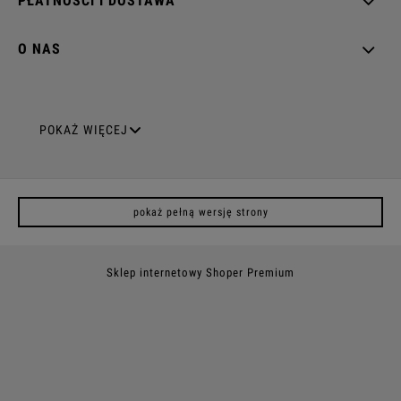
PŁATNOŚCI I DOSTAWA
O NAS
GNIAZDA ELEKTRYCZNE
POKAŻ WIĘCEJ
Gniazda pojedyncze
pokaż pełną wersję strony
Gniazda podwójne z uziemieniem
Gniazda potrójne
Sklep internetowy Shoper Premium
Gniazda poczwórne
Gniazda z uziemieniem (z bolcem)
Gniazda natynkowe