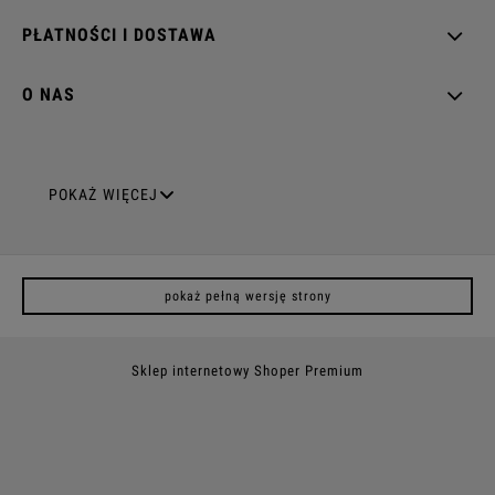
PŁATNOŚCI I DOSTAWA
O NAS
GNIAZDA ELEKTRYCZNE
POKAŻ WIĘCEJ
Gniazda pojedyncze
pokaż pełną wersję strony
Gniazda podwójne z uziemieniem
Gniazda potrójne
Sklep internetowy Shoper Premium
Gniazda poczwórne
Gniazda z uziemieniem (z bolcem)