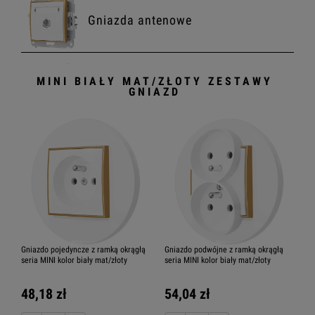
Gniazda antenowe
MINI BIAŁY MAT/ZŁOTY ZESTAWY
Gniazda multimedialne
GNIAZD
Ramki
Sprawdź również gotowe
zestawy z ramkami
Gniazdo pojedyncze z ramką okrągłą
Gniazdo podwójne z ramką okrągłą
seria MINI kolor biały mat/złoty
seria MINI kolor biały mat/złoty
48,18 zł
54,04 zł
Zestawy włączników