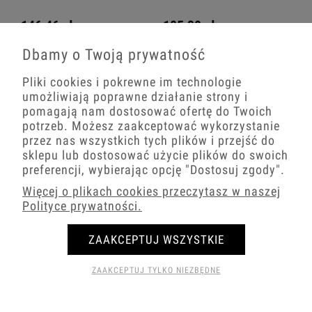
146,46 zł
105,30 zł
Dbamy o Twoją prywatność
−
+
−
+
Pliki cookies i pokrewne im technologie
umożliwiają poprawne działanie strony i
pomagają nam dostosować ofertę do Twoich
potrzeb. Możesz zaakceptować wykorzystanie
przez nas wszystkich tych plików i przejść do
sklepu lub dostosować użycie plików do swoich
preferencji, wybierając opcję
"Dostosuj zgody"
.
Więcej o plikach cookies przeczytasz w naszej
Polityce prywatności.
Dwa gniazda pojedyncze z ramką
Dwa gniazda podwójne z ramką
ZAAKCEPTUJ WSZYSTKIE
zaokrągloną seria MINI kolor biały
zaokrągloną seria MINI kolor biały
mat/złoty
mat/złoty
ZAAKCEPTUJ TYLKO NIEZBĘDNE
89,59 zł
101,31 zł