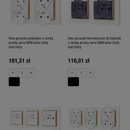
Dwa gniazda podwójne z ramką
Dwa gniazda hermetyczne do łazienki
prostą seria MINI kolor biały
z ramką prostą seria MINI kolor biały
mat/złoty
mat/złoty
101,31 zł
110,01 zł
−
+
−
+