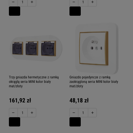
−
+
−
+
Trzy gniazda hermetyczne z ramką
Gniazdo pojedyncze z ramką
okrągłą seria MINI kolor biały
zaokrągloną seria MINI kolor biały
mat/złoty
mat/złoty
161,92 zł
48,18 zł
−
+
−
+