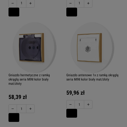
−
+
−
+
Zestawy gniazd
Zestawy włączników
amerykańskich
Gniazdo hermetyczne z ramką
Gniazdo antenowe 1x z ramką okrągłą
okrągłą seria MINI kolor biały
seria MINI kolor biały mat/złoty
Zestawy włącznik z gniazdem
mat/złoty
59,96 zł
58,39 zł
−
+
−
+