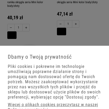
ramka okrągła seria Mini kolor
okrągła seria Mini kolor biały/złoty
biały/złoty
47,14 zł
40,19 zł
−
+
−
+
Dbamy o Twoją prywatność
Pliki cookies i pokrewne im technologie
umożliwiają poprawne działanie strony i
pomagają nam dostosować ofertę do Twoich
potrzeb. Możesz zaakceptować wykorzystanie
przez nas wszystkich tych plików i przejść do
Włącznik schodowy podwójny w stylu
Dwa włączniki pojedyncze w stylu
sklepu lub dostosować użycie plików do swoich
USA ramka okrągła seria Mini kolor
USA ramka okrągła seria Mini kolor
preferencji, wybierając opcję
"Dostosuj zgody"
.
biały/złoty
biały/złoty
Więcej o plikach cookies przeczytasz w naszej
56,27 zł
77,18 zł