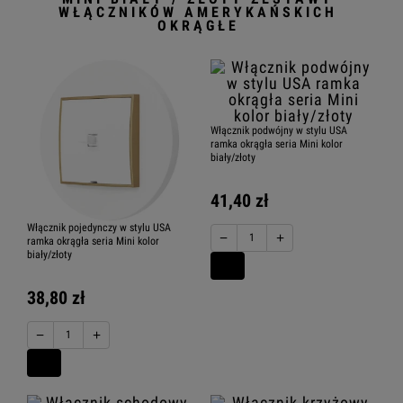
WŁĄCZNIKÓW AMERYKAŃSKICH
OKRĄGŁE
Włącznik podwójny w stylu USA
ramka okrągła seria Mini kolor
biały/złoty
41,40 zł
Włącznik pojedynczy w stylu USA
−
+
ramka okrągła seria Mini kolor
biały/złoty
38,80 zł
−
+