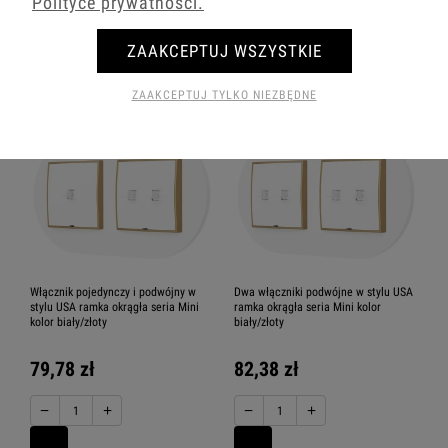
Polityce prywatności.
−
+
−
+
ZAAKCEPTUJ WSZYSTKIE
ZAAKCEPTUJ TYLKO NIEZBĘDNE
Włącznik pojedynczy i podwójny w
Dwa włączniki podwójne w stylu USA
stylu USA ramka okrągła seria Mini
ramka okrągła seria Mini kolor
kolor biały/złoty
biały/złoty
79,78 zł
82,38 zł
−
+
−
+