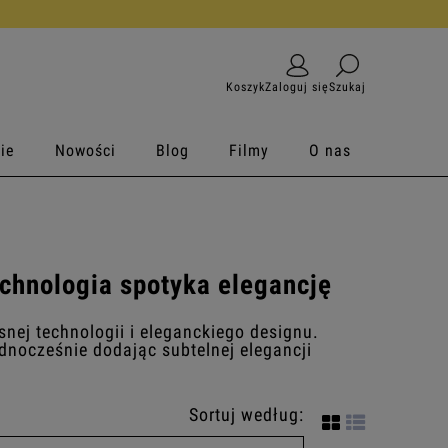
Koszyk
Zaloguj się
Szukaj
ie
Nowości
Blog
Filmy
O nas
echnologia spotyka elegancję
snej technologii i eleganckiego designu.
ednocześnie dodając subtelnej elegancji
Sortuj według: