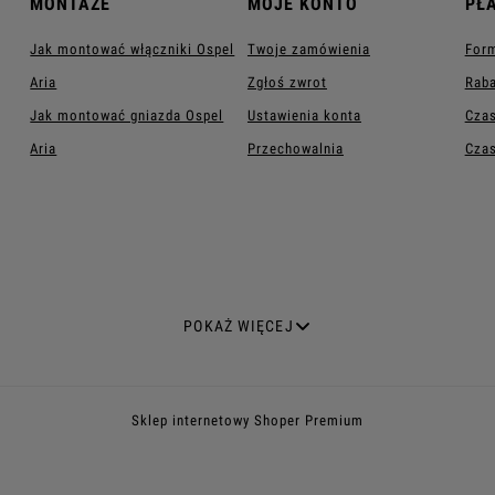
MONTAŻE
MOJE KONTO
PŁ
Jak montować włączniki Ospel
Twoje zamówienia
Form
Aria
Zgłoś zwrot
Raba
Jak montować gniazda Ospel
Ustawienia konta
Czas
Aria
Przechowalnia
Czas
A SPECJALISTYCZNE
WŁĄCZNIKI I ŁĄCZNIKI
POKAŻ WIĘCEJ
ntenowe
Włączniki światła
ntenowe podwójne
Włączniki dotykowe
Sklep internetowy Shoper Premium
nternetowe
Włączniki dzwonkowe
łośnikowe
Włączniki natynkowe hermetyczne