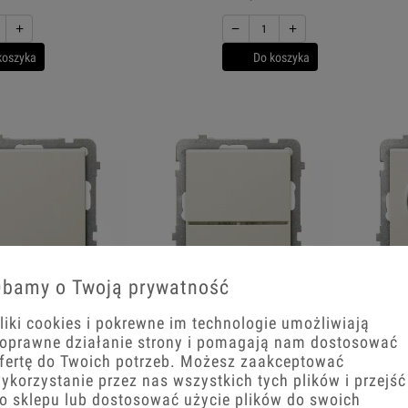
+
−
+
koszyka
Do koszyka
bamy o Twoją prywatność
niki ecru Ospel
Włączniki
Gniaz
liki cookies i pokrewne im technologie umożliwiają
Sonata
podświetlane ecru Ospel
O
oprawne działanie strony i pomagają nam dostosować
Sonata
fertę do Twoich potrzeb. Możesz zaakceptować
ykorzystanie przez nas wszystkich tych plików i przejść
o sklepu lub dostosować użycie plików do swoich