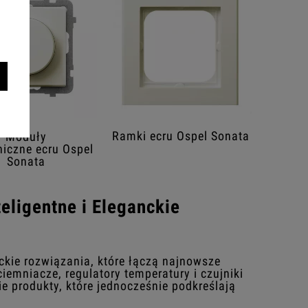
Ramki ecru Ospel Sonata
Moduły
niczne ecru Ospel
Sonata
eligentne i Eleganckie
nckie rozwiązania, które łączą najnowsze
emniacze, regulatory temperatury i czujniki
e produkty, które jednocześnie podkreślają