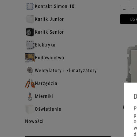
Kontakt Simon 10
−
Karlik Junior
Do 
Karlik Senior
Elektryka
Budownictwo
Wentylatory i klimatyzatory
Narzędzia
D
Mierniki
Włącz
P
Oświetlenie
p
o
Nowości
w
d