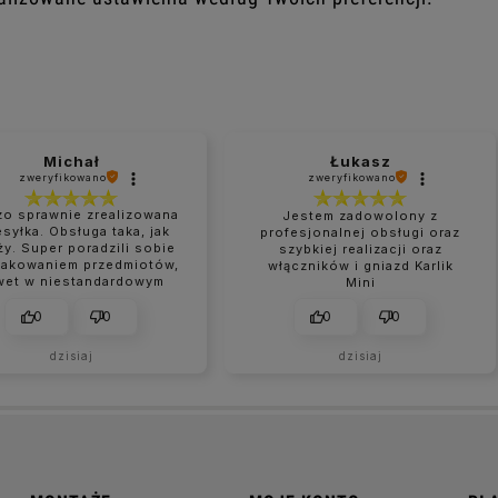
Michał
Łukasz
zweryfikowano
zweryfikowano
zo sprawnie zrealizowana
Jestem zadowolony z
esyłka. Obsługa taka, jak
profesjonalnej obsługi oraz
ży. Super poradzili sobie
szybkiej realizacji oraz
pakowaniem przedmiotów,
włączników i gniazd Karlik
wet w niestandardowym
Mini
rozmiarze.
0
0
0
0
dzisiaj
dzisiaj