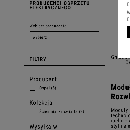
p
PRODUCENCI OSPRZĘTU
ELEKTRYCZNEGO
W
p
Wybierz producenta
Gniazda
FILTRY
O
Producent
Moduł
Ospel
(5)
Rozw
Kolekcja
Moduły e
Ściemniacze światła
(2)
technol
ruchu -
styl i e
Wysyłka w