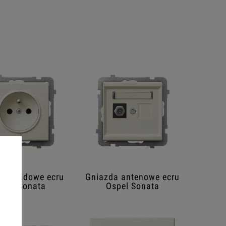
da prądowe ecru
Gniazda antenowe ecru
spel Sonata
Ospel Sonata