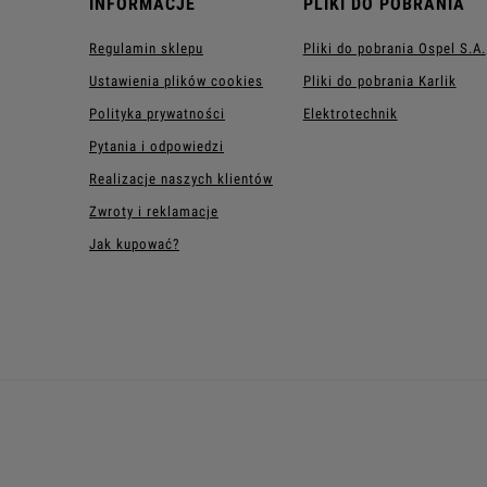
INFORMACJE
PLIKI DO POBRANIA
Regulamin sklepu
Pliki do pobrania Ospel S.A.
Ustawienia plików cookies
Pliki do pobrania Karlik
Polityka prywatności
Elektrotechnik
Pytania i odpowiedzi
Realizacje naszych klientów
Zwroty i reklamacje
Jak kupować?
GNIAZDA ELEKTRYCZNE
GNIAZD
Gniazda pojedyncze
Gniazda a
Gniazda podwójne z uziemieniem
Gniazda a
Gniazda potrójne
Gniazda i
Gniazda poczwórne
Gniazda g