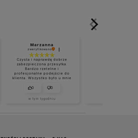
Marzanna
Grzegorz
zweryfikowano
zweryfikowano
Czysta i naprawdę dobrze
zabezpieczona przesyłka.
Bardzo rzetelne i
👍️👍️
profesjonalne podejście do
klienta. Wszystko było u mnie
na czas. Na pewno nie są to
moje ostatnie zakupy w tym
0
0
0
0
sklepie.
w tym tygodniu
w tym tygodniu