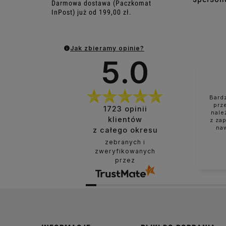
Darmowa dostawa (Paczkomat
InPost) już od 199,00 zł.
Jak zbieramy opinie?
5.0
Bard
prz
1723
opinii
nale
klientów
z za
na
z całego okresu
zebranych i
zweryfikowanych
przez