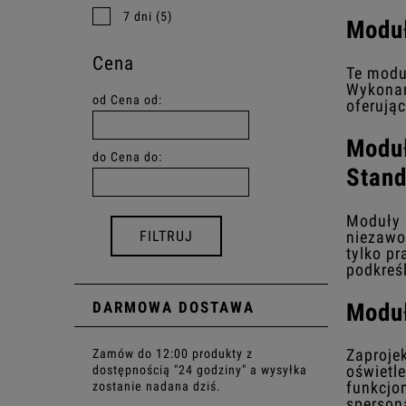
7 dni
(5)
Moduł
Cena
Te modu
Wykonan
od
Cena od:
oferując
Moduł
do
Cena do:
Stan
Moduły 
niezawo
FILTRUJ
tylko p
podkreś
DARMOWA DOSTAWA
Moduł
Zaprojek
Zamów do 12:00 produkty z
oświetl
dostępnością "24 godziny" a wysyłka
funkcjo
zostanie nadana dziś.
sperson