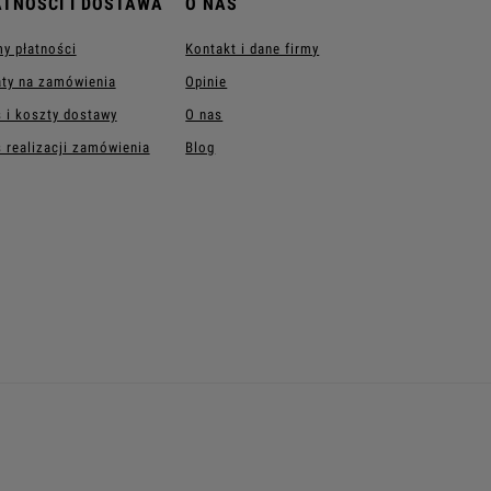
ATNOŚCI I DOSTAWA
O NAS
y płatności
Kontakt i dane firmy
ty na zamówienia
Opinie
 i koszty dostawy
O nas
 realizacji zamówienia
Blog
AKCESORIA
Ramki do kontaktów
Ściemniacze światła
Ramki pojedyncze do kontaktów
Ramki podwójne do kontaktów