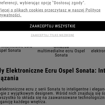
referencji, wybierając opcję
"Dostosuj zgody"
.
ięcej o plikach cookies przeczytasz w naszej Polityce
rywatności.
ZAAKCEPTUJ WSZYSTKIE
ZAAKCEPTUJ TYLKO NIEZBĘDNE
 internetowe ecru
Gniazda
spel Sonata
multimedialne ecru Ospel
elektro
Sonata
y Elektroniczne Ecru Ospel Sonata: Int
iązania
lektroniczne ecru z serii Sonata to inteligentne i elega
ogie z wyjątkowym designem. Wśród nich znajdują się ści
 wszystko to składa się na zaawansowane technologiczni
legancję każdego wnętrza.