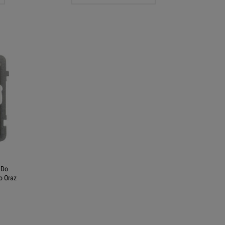
 Do
o Oraz