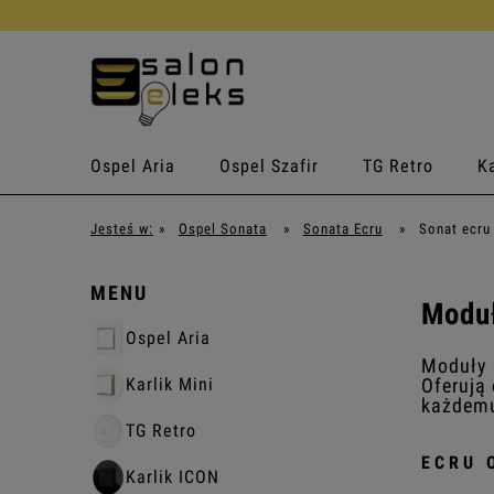
Ospel Aria
Ospel Szafir
TG Retro
Ka
Jesteś w:
»
Ospel Sonata
»
Sonata Ecru
»
Sonat ecru
MENU
Moduł
Ospel Aria
Moduły e
Oferują 
Karlik Mini
każdemu
TG Retro
ECRU 
Karlik ICON