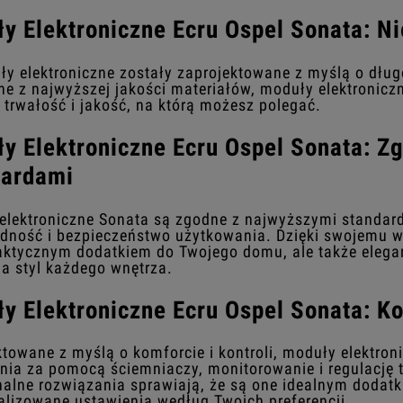
y Elektroniczne Ecru Ospel Sonata: N
ły elektroniczne zostały zaprojektowane z myślą o dług
e z najwyższej jakości materiałów, moduły elektronicz
 trwałość i jakość, na którą możesz polegać.
y Elektroniczne Ecru Ospel Sonata: Z
dardami
elektroniczne Sonata są zgodne z najwyższymi standard
dność i bezpieczeństwo użytkowania. Dzięki swojemu w
raktycznym dodatkiem do Twojego domu, ale także eleg
la styl każdego wnętrza.
y Elektroniczne Ecru Ospel Sonata: Ko
towane z myślą o komforcie i kontroli, moduły elektron
enia za pomocą ściemniaczy, monitorowanie i regulację 
nalne rozwiązania sprawiają, że są one idealnym doda
alizowane ustawienia według Twoich preferencji.