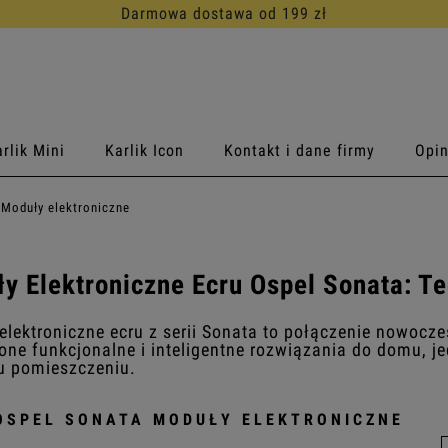
Darmowa dostawa od 199 zł
rlik Mini
Karlik Icon
Kontakt i dane firmy
Opin
 Moduły elektroniczne
y Elektroniczne Ecru Ospel Sonata: T
lektroniczne ecru z serii Sonata to połączenie nowocze
one funkcjonalne i inteligentne rozwiązania do domu, j
 pomieszczeniu.
OSPEL SONATA MODUŁY ELEKTRONICZNE