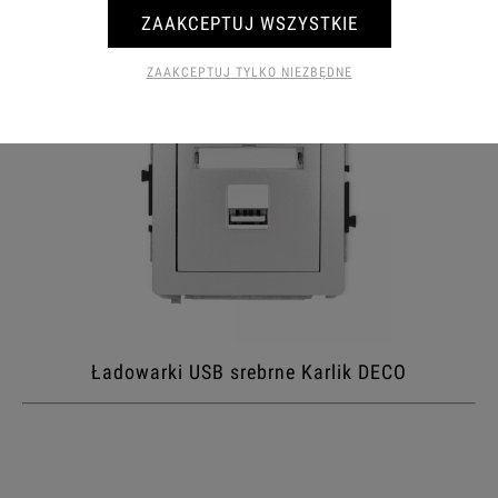
ZAAKCEPTUJ WSZYSTKIE
ZAAKCEPTUJ TYLKO NIEZBĘDNE
Ładowarki USB srebrne Karlik DECO