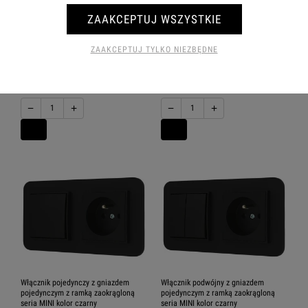
ZAAKCEPTUJ WSZYSTKIE
Włącznik Z Gniazdkiem
Włącznik Z Gniazdkiem
Hermetycznym 12/12 17 Karlik Mini
Hermetycznym 12/12 18 Karlik Mini
ZAAKCEPTUJ TYLKO NIEZBĘDNE
82,51 zł
88,25 zł
−
+
−
+
Włącznik pojedynczy z gniazdem
Włącznik podwójny z gniazdem
pojedynczym z ramką zaokrągloną
pojedynczym z ramką zaokrągloną
seria MINI kolor czarny
seria MINI kolor czarny