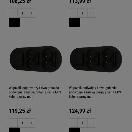
108,25 zł
113,99 zł
−
+
−
+
Włącznik pojedynczy i dwa gniazda
Włącznik podwójny i dwa gniazda
podwójne z ramką okrągłą seria MINI
podwójne z ramką okrągłą seria MINI
kolor czarny mat
kolor czarny mat
119,25 zł
124,99 zł
−
+
−
+