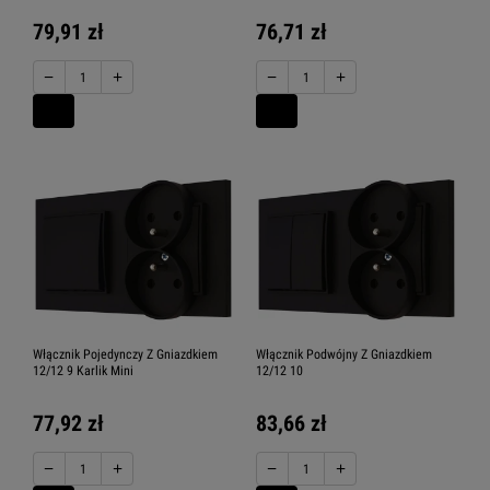
79,91 zł
76,71 zł
−
+
−
+
Włącznik Pojedynczy Z Gniazdkiem
Włącznik Podwójny Z Gniazdkiem
12/12 9 Karlik Mini
12/12 10
77,92 zł
83,66 zł
−
+
−
+