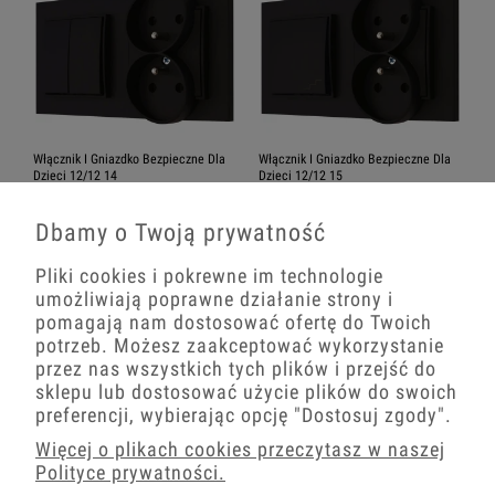
Włącznik I Gniazdko Bezpieczne Dla
Włącznik I Gniazdko Bezpieczne Dla
Dzieci 12/12 14
Dzieci 12/12 15
85,41 zł
82,21 zł
Dbamy o Twoją prywatność
−
+
−
+
Pliki cookies i pokrewne im technologie
umożliwiają poprawne działanie strony i
pomagają nam dostosować ofertę do Twoich
potrzeb. Możesz zaakceptować wykorzystanie
przez nas wszystkich tych plików i przejść do
sklepu lub dostosować użycie plików do swoich
preferencji, wybierając opcję
"Dostosuj zgody"
.
Więcej o plikach cookies przeczytasz w naszej
Polityce prywatności.