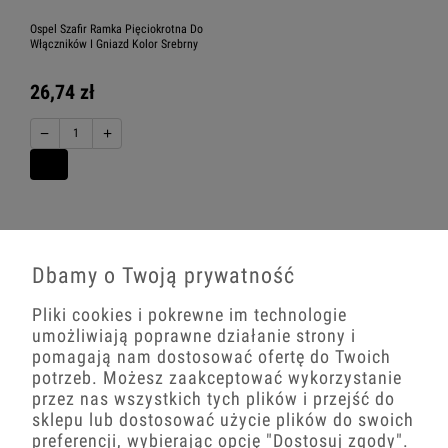
Ospel Szafir Ramka Pięciokrotna Do
Włączników I Gniazd Kolor Srebrny
26,74 zł
−
+
Włączniki
Dbamy o Twoją prywatność
Pliki cookies i pokrewne im technologie
umożliwiają poprawne działanie strony i
pomagają nam dostosować ofertę do Twoich
Włączniki podświetlane
potrzeb. Możesz zaakceptować wykorzystanie
przez nas wszystkich tych plików i przejść do
sklepu lub dostosować użycie plików do swoich
preferencji, wybierając opcję
"Dostosuj zgody"
.