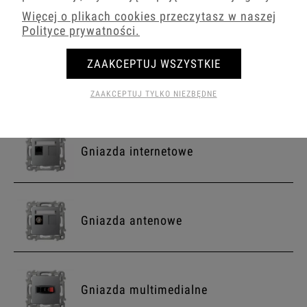
ściemniacze
Więcej o plikach cookies przeczytasz w naszej
Polityce prywatności.
ZAAKCEPTUJ WSZYSTKIE
Gniazda prądowe
ZAAKCEPTUJ TYLKO NIEZBĘDNE
Gniazda internetowe
Gniazda antenowe
Gniazda multimedialne