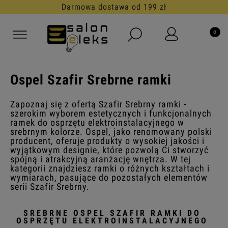
Darmowa dostawa od 199 zł
Ospel Szafir Srebrne ramki
Zapoznaj się z ofertą Szafir Srebrny ramki -
szerokim wyborem estetycznych i funkcjonalnych
ramek do osprzętu elektroinstalacyjnego w
srebrnym kolorze. Ospel, jako renomowany polski
producent, oferuje produkty o wysokiej jakości i
wyjątkowym designie, które pozwolą Ci stworzyć
spójną i atrakcyjną aranżację wnętrza. W tej
kategorii znajdziesz ramki o różnych kształtach i
wymiarach, pasujące do pozostałych elementów
serii Szafir Srebrny.
SREBRNE OSPEL SZAFIR RAMKI DO
OSPRZĘTU ELEKTROINSTALACYJNEGO