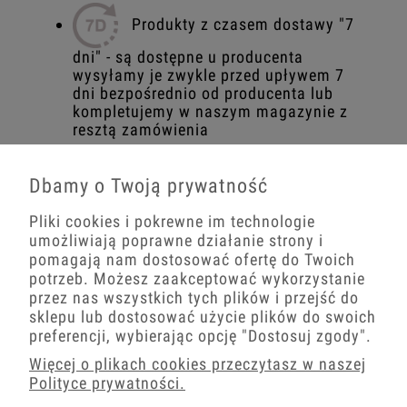
Produkty z czasem dostawy "7
dni" - są dostępne u producenta
wysyłamy je zwykle przed upływem 7
dni bezpośrednio od producenta lub
kompletujemy w naszym magazynie z
resztą zamówienia
Dbamy o Twoją prywatność
Produkty niedostępne
Pliki cookies i pokrewne im technologie
umożliwiają poprawne działanie strony i
Staramy się na bieżąco kontrolować nasze
pomagają nam dostosować ofertę do Twoich
stany magazynowe ale niektóre produkty
potrzeb. Możesz zaakceptować wykorzystanie
mogą być w danej chwili niedostępne u
naszych dostawców i w takim przypadku
przez nas wszystkich tych plików i przejść do
najlepiej zapytać o dostępność produktu w
sklepu lub dostosować użycie plików do swoich
ofercie produktu. Dzięki temu dasz nam
preferencji, wybierając opcję
"Dostosuj zgody"
.
sygnał o zapotrzebowaniu na ten produkt
Więcej o plikach cookies przeczytasz w naszej
Polityce prywatności.